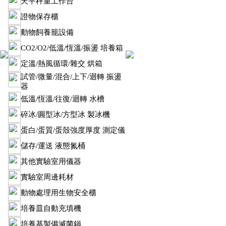
天平秤重工作台
證物保存櫃
動物飼養籠設備
CO2/O2/低溫/恆溫/振盪 培養箱
定溫/熱風循環/雜交 烘箱
試管/微量/混合/上下/迴轉 振盪
器
低溫/恆溫/往復/迴轉 水槽
碎冰/圓型冰/方型冰 製冰機
蛋白/蛋質/蛋殼強度厚度 測定儀
儲存/運送 液態氮桶
其他實驗室用儀器
實驗室周邊耗材
動物處理用生物安全櫃
培養皿自動充填機
培養基製備滅菌鍋