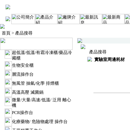
首頁
> 產品搜尋
產品搜尋
超低溫/低溫/有霜冷凍櫃/藥品冷
藏櫃
實驗室周邊耗材
生物安全櫃
層流操作台
無風管 抽氣/化學 排煙櫃
高溫高壓 滅菌鍋
微量/大量/高速/低溫/ 泛用 離心
機
PCR操作台
化療藥物/ 危險物處理 操作台