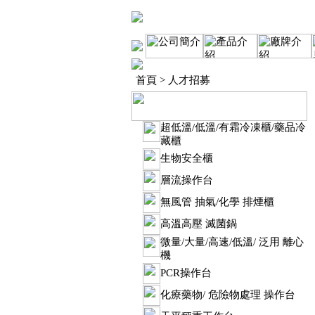
首頁
> 人才招募
超低溫/低溫/有霜冷凍櫃/藥品冷
藏櫃
生物安全櫃
層流操作台
無風管 抽氣/化學 排煙櫃
高溫高壓 滅菌鍋
微量/大量/高速/低溫/ 泛用 離心
機
PCR操作台
化療藥物/ 危險物處理 操作台