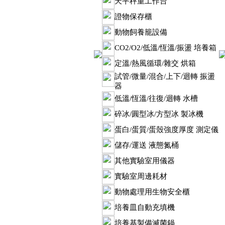
天平秤重工作台
證物保存櫃
動物飼養籠設備
CO2/O2/低溫/恆溫/振盪 培養箱
定溫/熱風循環/雜交 烘箱
試管/微量/混合/上下/迴轉 振盪
器
低溫/恆溫/往復/迴轉 水槽
碎冰/圓型冰/方型冰 製冰機
蛋白/蛋質/蛋殼強度厚度 測定儀
儲存/運送 液態氮桶
其他實驗室用儀器
實驗室周邊耗材
動物處理用生物安全櫃
培養皿自動充填機
培養基製備滅菌鍋