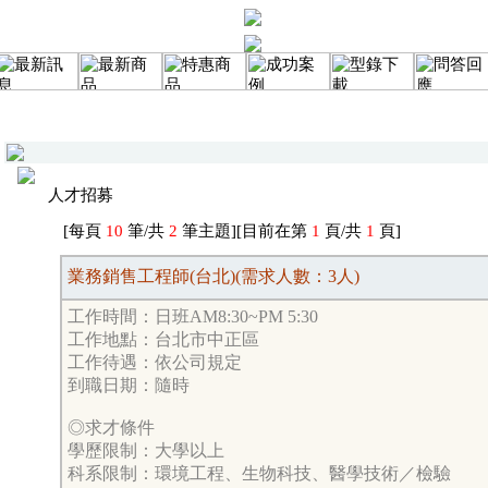
人才招募
[每頁
10
筆/共
2
筆主題][目前在第
1
頁/共
1
頁]
業務銷售工程師(台北)(需求人數：3人)
工作時間：日班AM8:30~PM 5:30
工作地點：台北市中正區
工作待遇：依公司規定
到職日期：隨時
◎求才條件
學歷限制：大學以上
科系限制：環境工程、生物科技、醫學技術／檢驗