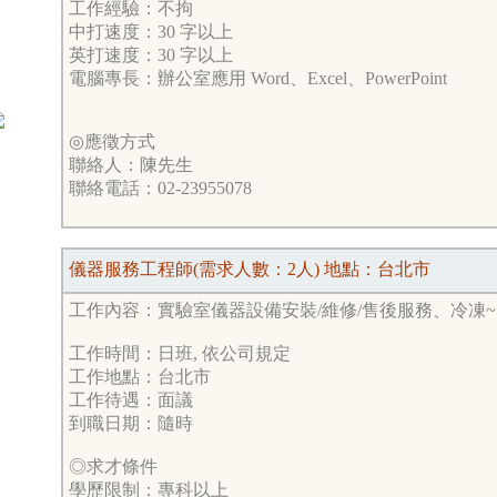
工作經驗：不拘
中打速度：30 字以上
英打速度：30 字以上
電腦專長：辦公室應用 Word、Excel、PowerPoint
◎應徵方式
聯絡人：陳先生
聯絡電話：02-23955078
儀器服務工程師(需求人數：2人) 地點：台北市
工作內容：實驗室儀器設備安裝/維修/售後服務、冷凍
工作時間：日班, 依公司規定
工作地點：台北市
工作待遇：面議
到職日期：隨時
◎求才條件
學歷限制：專科以上