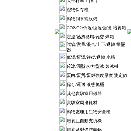
天平秤重工作台
證物保存櫃
動物飼養籠設備
CO2/O2/低溫/恆溫/振盪 培養箱
定溫/熱風循環/雜交 烘箱
試管/微量/混合/上下/迴轉 振盪
器
低溫/恆溫/往復/迴轉 水槽
碎冰/圓型冰/方型冰 製冰機
蛋白/蛋質/蛋殼強度厚度 測定儀
儲存/運送 液態氮桶
其他實驗室用儀器
實驗室周邊耗材
動物處理用生物安全櫃
培養皿自動充填機
培養基製備滅菌鍋