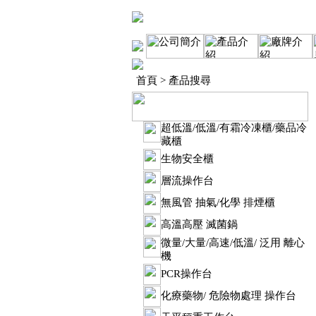
首頁
> 產品搜尋
超低溫/低溫/有霜冷凍櫃/藥品冷
藏櫃
生物安全櫃
層流操作台
無風管 抽氣/化學 排煙櫃
高溫高壓 滅菌鍋
微量/大量/高速/低溫/ 泛用 離心
機
PCR操作台
化療藥物/ 危險物處理 操作台