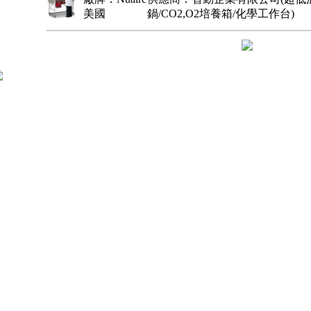
美國
鍋/CO2,O2培養箱/化學工作台)