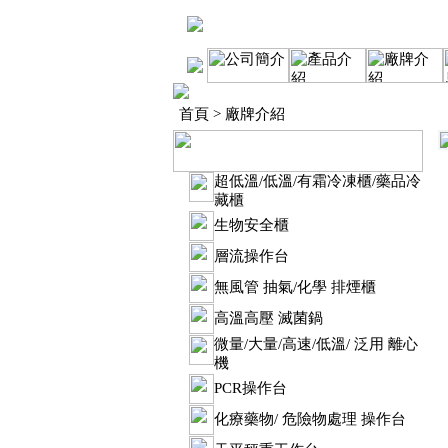
首頁
> 廠牌介紹
超低溫/低溫/有霜冷凍櫃/藥品冷
藏櫃
生物安全櫃
層流操作台
無風管 抽氣/化學 排煙櫃
高溫高壓 滅菌鍋
微量/大量/高速/低溫/ 泛用 離心
機
PCR操作台
化療藥物/ 危險物處理 操作台