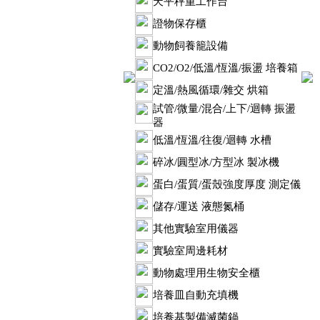
天平秤重工作台
證物保存櫃
動物飼養籠設備
CO2/O2/低溫/恆溫/振盪 培養箱
定溫/熱風循環/雜交 烘箱
試管/微量/混合/上下/迴轉 振盪
器
低溫/恆溫/往復/迴轉 水槽
碎冰/圓型冰/方型冰 製冰機
蛋白/蛋質/蛋殼強度厚度 測定儀
儲存/運送 液態氮桶
其他實驗室用儀器
實驗室周邊耗材
動物處理用生物安全櫃
培養皿自動充填機
培養基製備滅菌鍋