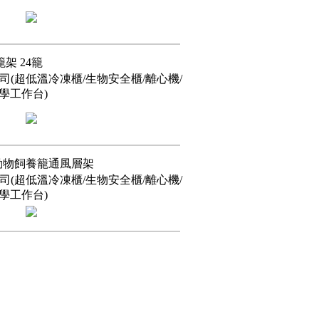
動籠架 24籠
(超低溫冷凍櫃/生物安全櫃/離心機/
化學工作台)
 獨立動物飼養籠通風層架
(超低溫冷凍櫃/生物安全櫃/離心機/
化學工作台)